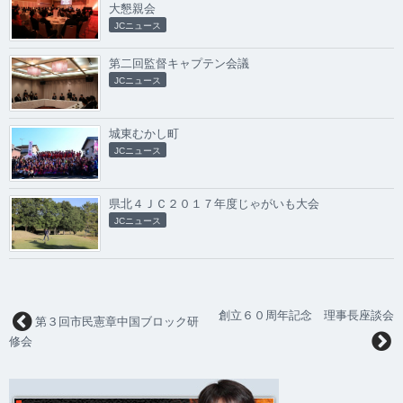
大懇親会
JCニュース
第二回監督キャプテン会議
JCニュース
城東むかし町
JCニュース
県北４ＪＣ２０１７年度じゃがいも大会
JCニュース
創立６０周年記念 理事長座談会
第３回市民憲章中国ブロック研
修会