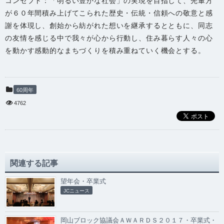
コンセプト：「明るい豊かな社会」の実現を目指して、先輩方
が６０年間積み上げてこられた歴史・伝統・信頼への敬意と感
謝を体現し、創始から紡がれた想いを継承するとともに、同志
の友情を感じる中で我々が心から行動し、住み暮らす人々の心
を動かす感動的なまちづくりを積み重ねていく機会とする。
60周年
4762
関連する記事
望年会・卒業式
JCニュース
岡山ブロック協議会ＡＷＡＲＤＳ２０１７・卒業式・