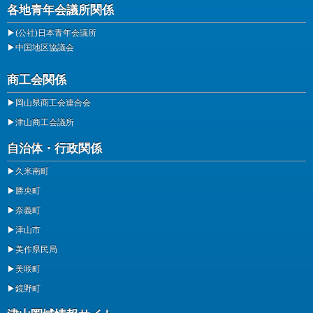
各地青年会議所関係
▶
(公社)日本青年会議所
▶
中国地区協議会
商工会関係
▶
岡山県商工会連合会
▶
津山商工会議所
自治体・行政関係
▶
久米南町
▶
勝央町
▶
奈義町
▶
津山市
▶
美作県民局
▶
美咲町
▶
鏡野町