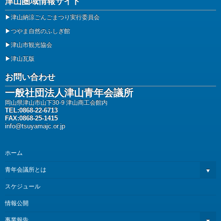
津山圏域情報サイト
▶
津山納涼ごんごまつり実行委員会
▶
つやま自然のふしぎ館
▶
津山市観光協会
▶
津山瓦版
お問い合わせ
一般社団法人津山青年会議所
岡山県津山市山下30-9 津山商工会館内
TEL:0868-22-6713
FAX:0868-25-1415
info@tsuyamajc.or.jp
ホーム
青年会議所とは
スケジュール
情報公開
事業報告