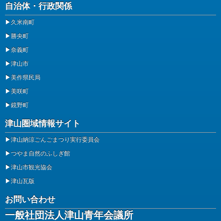
自治体・行政関係
▶
久米南町
▶
勝央町
▶
奈義町
▶
津山市
▶
美作県民局
▶
美咲町
▶
鏡野町
津山圏域情報サイト
▶
津山納涼ごんごまつり実行委員会
▶
つやま自然のふしぎ館
▶
津山市観光協会
▶
津山瓦版
お問い合わせ
一般社団法人津山青年会議所