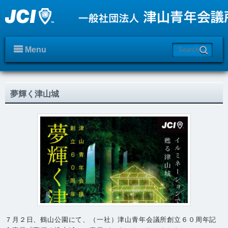
Menu
夢輝く津山城
７月２日、鶴山公園にて、（一社）津山青年会議所創立６０周年記