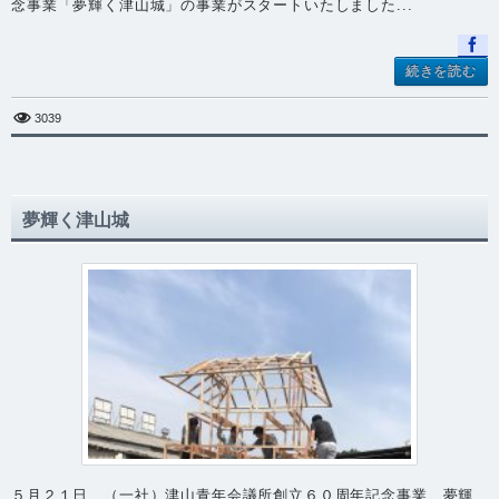
念事業「夢輝く津山城」の事業がスタートいたしました...
続きを読む
3039
夢輝く津山城
５月２１日 （一社）津山青年会議所創立６０周年記念事業 夢輝