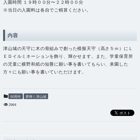
入園時間 １９時００分〜２２時００分
※当日の入園料は各自でご精算ください。
内容
津山城の天守に木の骨組みで創った模擬天守（高さ５ｍ）にＬ
ＥＤイルミネーションを飾り、輝かせます。また、学童保育所
の児童に横野和紙の短冊に願い事を書いてもらい、来園した
方々にも願い事を書いていただけます。
60周年
夢輝く津山城
2964