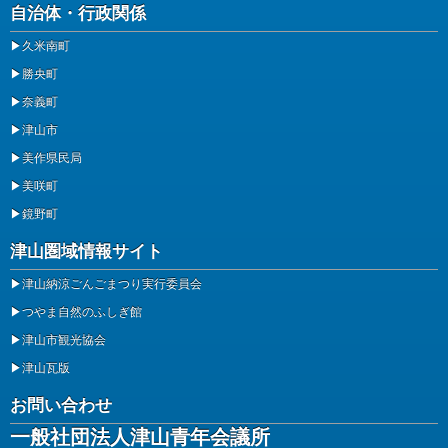
自治体・行政関係
▶
久米南町
▶
勝央町
▶
奈義町
▶
津山市
▶
美作県民局
▶
美咲町
▶
鏡野町
津山圏域情報サイト
▶
津山納涼ごんごまつり実行委員会
▶
つやま自然のふしぎ館
▶
津山市観光協会
▶
津山瓦版
お問い合わせ
一般社団法人津山青年会議所