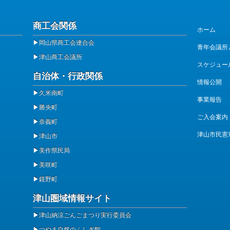
商工会関係
ホーム
▶
岡山県商工会連合会
青年会議所
▶
津山商工会議所
スケジュー
自治体・行政関係
情報公開
▶
久米南町
事業報告
▶
勝央町
ご入会案内
▶
奈義町
津山市民憲
▶
津山市
▶
美作県民局
▶
美咲町
▶
鏡野町
津山圏域情報サイト
▶
津山納涼ごんごまつり実行委員会
▶
つやま自然のふしぎ館