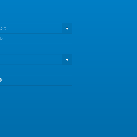
とは
ル
章