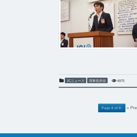
JCニュース
理事長所信
4975
« Pre
Page 8 of 8: