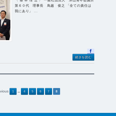
〈 基 本 理 念 〉 一般社団法人 津山青年会議所
第６０代 理事長 鳥越 俊之 「全ての責任は
我にあり」 ...
続きを読む
vious
1
...
4
5
6
7
8