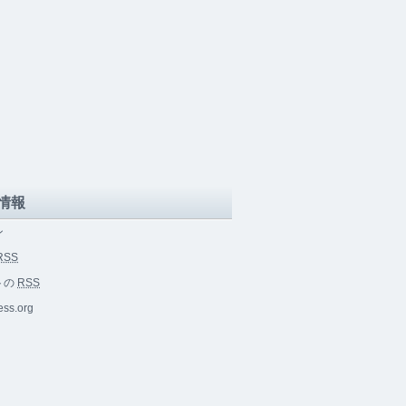
情報
ン
RSS
トの
RSS
ss.org