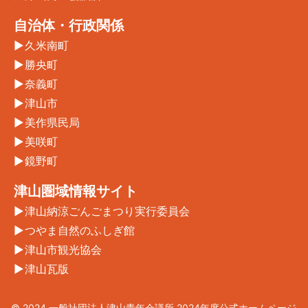
自治体・行政関係
久米南町
勝央町
奈義町
津山市
美作県民局
美咲町
鏡野町
津山圏域情報サイト
津山納涼ごんごまつり実行委員会
つやま自然のふしぎ館
津山市観光協会
津山瓦版
© 2024 一般社団法人津山青年会議所 2024年度公式ホームページ