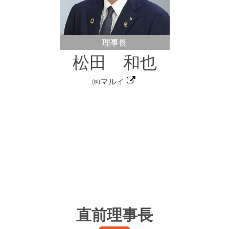
理事長
松田 和也
㈱マルイ
直前理事長