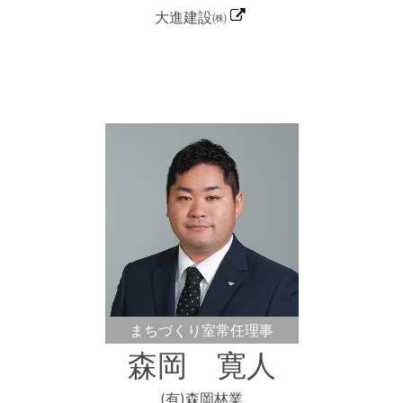
大進建設㈱
まちづくり室常任理事
森岡 寛人
(有)森岡林業