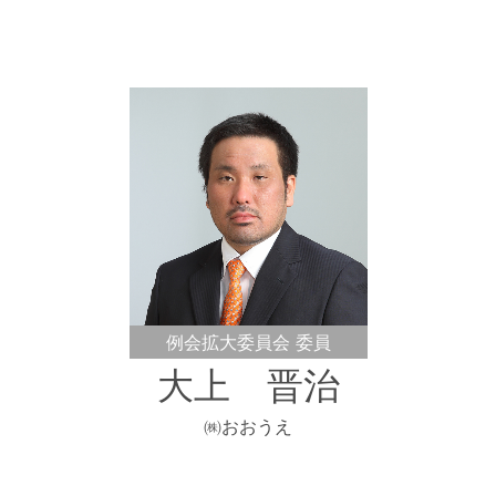
例会拡大委員会 委員
大上 晋治
㈱おおうえ