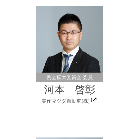
例会拡大委員会 委員
河本 啓彰
美作マツダ自動車(株)