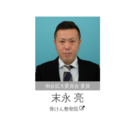
例会拡大委員会 委員
末永 亮
骨けん整骨院