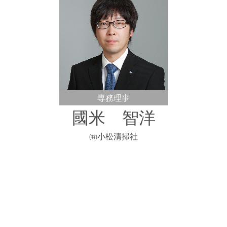
専務理事
國米 智洋
㈲小松清掃社