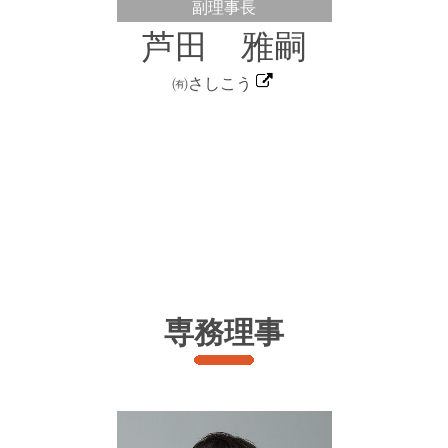
副理事長
芦田 雅嗣
㈲さしこう
専務理事