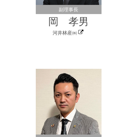
副理事長
岡 孝男
河井林産㈱