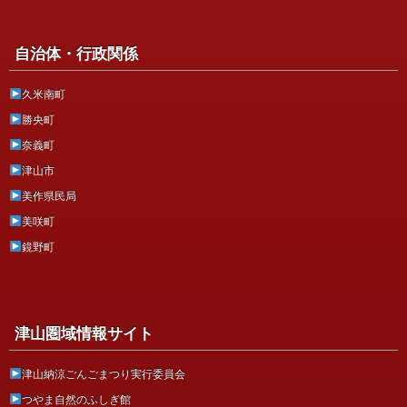
自治体・行政関係
久米南町
勝央町
奈義町
津山市
美作県民局
美咲町
鏡野町
津山圏域情報サイト
津山納涼ごんごまつり実行委員会
つやま自然のふしぎ館